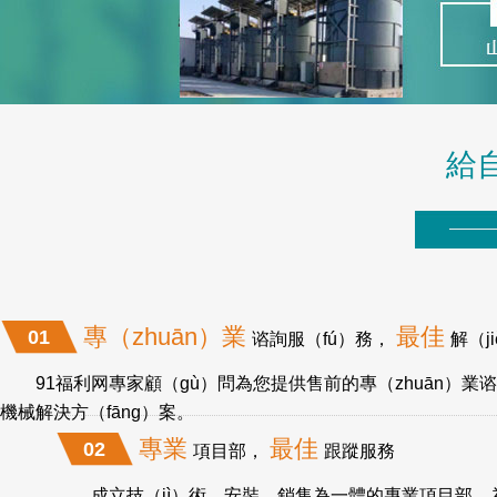
給
專（zhuān）業
最佳
01
谘詢服（fú）務，
解（j
91福利网專家顧（gù）問為您提供售前的專（zhuān）業
機械解決方（fāng）案。
專業
最佳
02
項目部，
跟蹤服務
成立技（jì）術、安裝、銷售為一體的專業項目部，