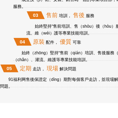
服務。
售前
售後
03
培訓，
服務
始終堅持“售前培訓、售（shòu）後（hòu）
流、維（wéi）護等專業技能培訓。
原裝
優質
04
配件，
可靠
始終（zhōng）堅持“售前（qián）培訓、售後服務
（chǎn）、灌流、維護等專業技能培訓。
定期
現場
05
走訪，
解決問題
91福利网售後保證定（dìng）期對每個客戶走訪，並現場解決
問題。