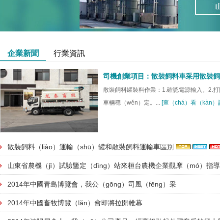
企業新聞
行業資訊
散裝飼料罐裝料作業：1.確認電源輸入。2.打
車輛穩（wěn）定。...
[查（chá）看（kàn）
散裝飼料（liào）運輸（shū）罐和散裝飼料運輸車區別
山東省農機（jī）試驗鑒定（dìng）站來桓台農機企業觀摩（mó）指
2014年中國青島博覽會，我公（gōng）司風（fēng）采
2014年中國畜牧博覽（lǎn）會即將拉開帷幕