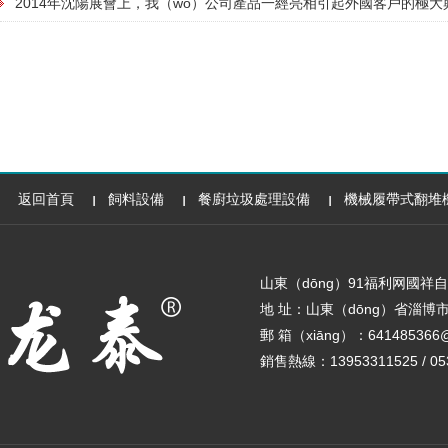
2014年沈陽展會上，我（wǒ）公司產品一經亮相引起外國客戶的極大
返回首頁
飼料設備
餐廚垃圾處理設備
機械履帶式翻堆
山東（dōng）91福利网國
地 址：山東（dōng）省淄博市（
郵 箱（xiāng）：641485366@
銷售熱線：13953311525 / 053