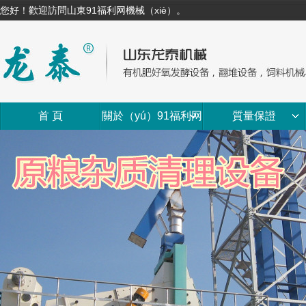
您好！歡迎訪問山東91福利网機械（xiè）。
首 頁
關於（yú）91福利网
質量保證