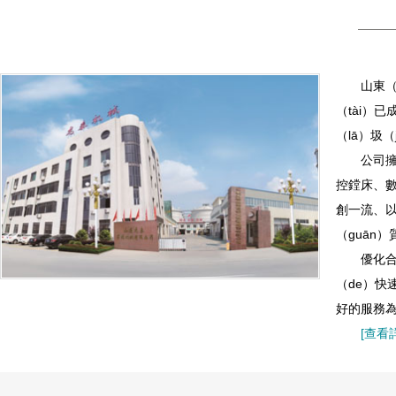
山東（dō
（tài）
（lā）圾
公司擁（y
控鏜床、數
創一流、以
（guān）
優化合理
（de）快
好的服務為
[查看