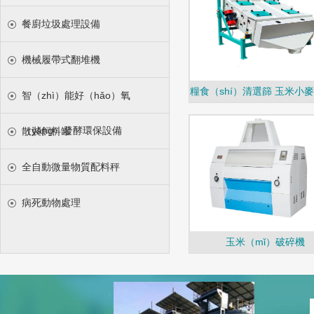
餐廚垃圾處理設備
機械履帶式翻堆機
智（zhì）能好（hǎo）氧
（yǎng）發酵環保設備
散裝飼料罐
全自動微量物質配料秤
病死動物處理
玉米（mǐ）破碎機